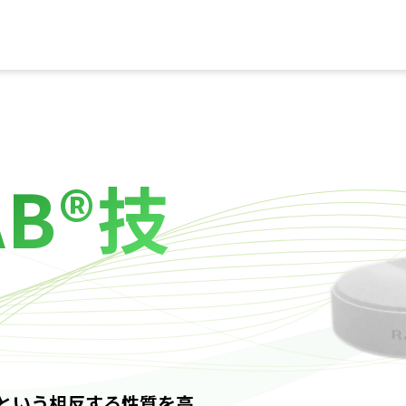
AB®技
という相反する性質を高