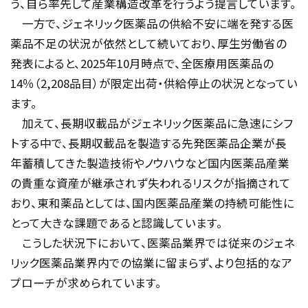
う、自ら率先して産業構造改革を行うよう提言しています。
一方で、ジェネリック医薬品の供給不安に端を発する医
薬品不足の状況が依然として続いており、厚生労働省の
発表によると、
2025
年
10
月時点で、全医療用医薬品の
14
％（
2,208
品目）が限定出荷・供給停止の状況となってい
ます。
加えて、長期収載品がジェネリック医薬品に急速にシフ
トする中で、長期収載品を製造する先発医薬品企業が長
年蓄積してきた製造技術やノウハウなど国内医薬品産業
の貴重な資産が継承されず失われるリスクが指摘されて
おり、東和薬品としては、国内医薬品産業の持続可能性に
とって大きな課題であると認識しています。
こうした状況下において、医薬品業界では従来のジェネ
リック医薬品業界内での協業に留まらず、より包括的なア
プローチが求められています。