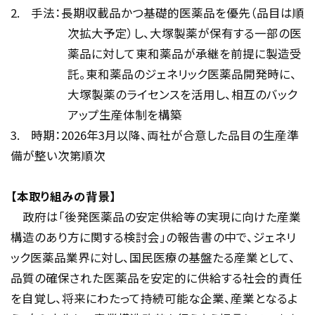
2.
手法：長期収載品かつ基礎的医薬品を優先（品目は順
次拡大予定）し、大塚製薬が保有する一部の医
薬品に対して東和薬品が承継を前提に製造受
託。東和薬品のジェネリック医薬品開発時に、
大塚製薬のライセンスを活用し、相互のバック
アップ生産体制を構築
3.
時期：
2026
年
3
月以降、両社が合意した品目の生産準
備が整い次第順次
【本取り組みの背景】
政府は「後発医薬品の安定供給等の実現に向けた産業
構造のあり方に関する検討会」の報告書の中で、ジェネリ
ック医薬品業界に対し、国民医療の基盤たる産業として、
品質の確保された医薬品を安定的に供給する社会的責任
を自覚し、将来にわたって持続可能な企業、産業となるよ