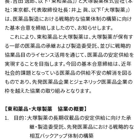
長：吉田 逸郎、以下「東和薬品」）と大塚製薬株式会社（本
社：東京都、代表取締役社長：井上 眞、以下「大塚製薬」）
は、医薬品製造における戦略的な協業体制の構築に向け
た基本合意を締結しましたので、お知らせします。
これにより、東和薬品と大塚製薬は、大塚製薬が保有す
る一部の医薬品の承継および製造委受託、並びに戦略的
協業品目のライセンス活用を通じて、医薬品の安定供給を
実現することを目指します。今回の基本合意締結は、近年
社会的課題となっている医薬品の供給不安の解消を図る
ものであり、先発医薬品企業とジェネリック医薬品企業の
枠を越えた協業の取り組みとなります。
【東和薬品・大塚製薬 協業の概要】
1.
目的：大塚製薬の長期収載品の安定供給に向けた承
継・製造委受託、先発医薬品における戦略的な
相互バックアップ体制の構築