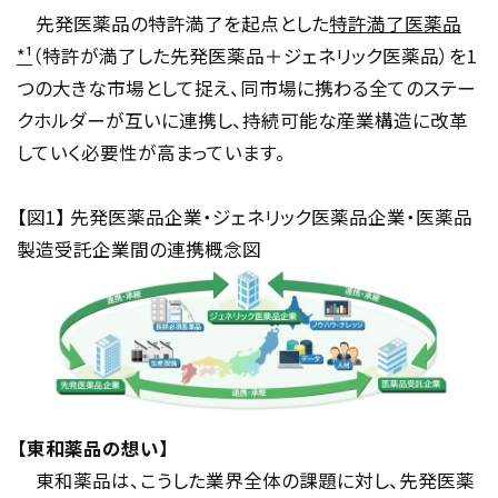
先発医薬品の特許満了を起点とした
特許満了医薬品
*
¹
（特許が満了した先発医薬品＋ジェネリック医薬品）を
1
つの大きな市場として捉え、同市場に携わる全てのステー
クホルダーが互いに連携し、持続可能な産業構造に改革
していく必要性が高まっています。
【図
1
】 先発医薬品企業・ジェネリック医薬品企業・医薬品
製造受託企業間の連携概念図
【東和薬品の想い】
東和薬品は、こうした業界全体の課題に対し、先発医薬