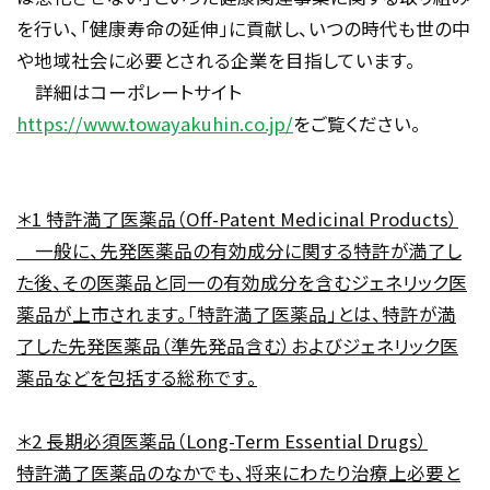
を行い、「健康寿命の延伸」に貢献し、いつの時代も世の中
や地域社会に必要とされる企業を目指しています。
詳細はコーポレートサイト
https://www.towayakuhin.co.jp/
をご覧ください。
＊
1
特許満了医薬品（
Off-Patent Medicinal Products
）
一般に、先発医薬品の有効成分に関する特許が満了し
た後、その医薬品と同一の有効成分を含むジェネリック医
薬品が上市されます。「特許満了医薬品」とは、特許が満
了した先発医薬品（準先発品含む）およびジェネリック医
薬品などを包括する総称です。
＊
2
長期必須医薬品（
Long-Term Essential Drugs
）
特許満了医薬品のなかでも、将来にわたり治療上必要と