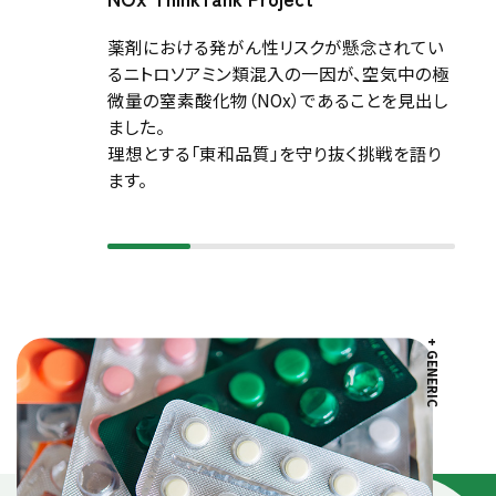
薬剤における発がん性リスクが懸念されてい
「
るニトロソアミン類混入の一因が、空気中の極
当
微量の窒素酸化物（NOx）であることを見出し
へ
ました。
理想とする「東和品質」を守り抜く挑戦を語り
ます。
+ GENERIC