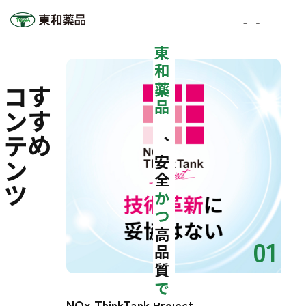
東和薬品
おすすめ
コンテンツ
は、安全
かつ
高品質
01
で
NOx ThinkTank Project