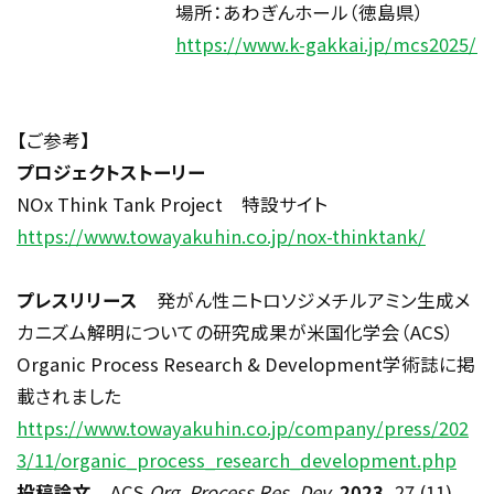
場所：あわぎんホール（徳島県）
https://www.k-gakkai.jp/mcs2025/i
【ご参考】
プロジェクトストーリー
NOx Think Tank Project
特設サイト
https://www.towayakuhin.co.jp/nox-thinktank/
プレスリリース
発がん性ニトロソジメチルアミン生成メ
カニズム解明についての研究成果が米国化学会（
ACS
）
Organic Process Research & Development
学術誌に掲
載されました
https://www.towayakuhin.co.jp/company/press/202
3/11/organic_process_research_development.php
投稿論文
ACS
Org. Process Res. Dev.
2023
, 27 (11),