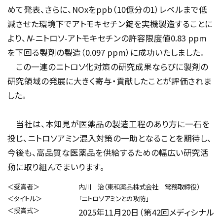
めて発表、さらに、
NOx
を
ppb
（
10
億分の
1
）レベルまで低
減させた環境下でアトモキセチン錠を実機製造することに
より、
N
-
ニトロソ
-
アトモキセチンの許容限度値
0.83 ppm
を下回る製剤の製造（
0.097 ppm
）に成功いたしました。
この一連のニトロソ化対策の研究成果ならびに製剤の
研究領域の発展に大きく寄与・貢献したことが評価されま
した。
当社は、本知見が医薬品の製造工程のあり方に一石を
投じ、ニトロソアミン混入対策の一助となることを期待し、
今後も、高品質な医薬品を供給するための幅広い研究活
動に取り組んでまいります。
＜受賞者＞
内川 治（東和薬品株式会社 常務取締役）
＜タイトル＞
「ニトロソアミンとの攻防」
＜授賞式＞
2025
年
11
月
20
日（第
42
回メディシナル