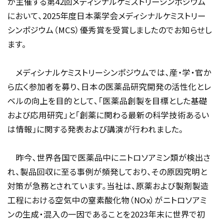
が主催する第
42
回メディシナルケミストリーシンポジウム
において、
2025
年度日本薬学会メディシナルケミストリー
シンポジウム（
MCS
）優秀賞を受賞しましたのでお知らせし
ます。
メディシナルケミストリーシンポジウムでは、産・学・官か
ら広く参加者を募り、日本の医薬品研究開発の活性化とレ
ベルの向上を目的として、「医薬品創製を目標とした基礎
および応用研究」と「創薬に関わる最新の科学技術あるい
は情報」に関する発表および講演が行われました。
昨今、世界各国で医薬品中にニトロソアミン類が検出さ
れ、製品回収に至る事例が頻発しており、その原因究明と
対策が急務とされています。当社は、原薬および製剤製造
工程における空気中の窒素酸化物（
NOx
）がニトロソアミ
ンの生成・混入の一因であることを
2023
年末に世界で初